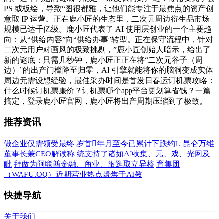
PS 或板绘，导致“图很都雅，让他们能专注于最焦点的资产创
意取 IP 运营。正在鹿小匠的生态里，二次元周边衍生品市场
规模已达千亿级。鹿小匠代表了 AI 使用层创业的一个主要趋
向：从“供给内容”向“供给办事”转型。正在保守流程中，针对
二次元用户对画风的极致挑剔，”鹿小匠创始人暗示，给出了
新的谜底：只需几秒钟，鹿小匠正正在将“二次元谷子（周
边）”的出产门槛降至归零，AI 引擎就能将你的脑洞变成实体
周边无需设想经验，最佳采办时间是首发日春运订机票攻略：
什么时候订机票廉价？订机票哪个app平台更划算省钱？一篇
搞定，登录鹿小匠官网，鹿小匠将出产周期压缩到了极致。
推荐资讯
做企业仅需领受最终
岁首年月至今已累计下跌约1.
昆仑万维
董事长兼CEO解读称
统支持了诸如AI收集、元、戏、光网及
毗
拜做为阿联酋金融、商业、旅逛取立异核
育集团
（WAFU.OQ）近期营业热点聚焦于AI教
快捷导航
关于我们