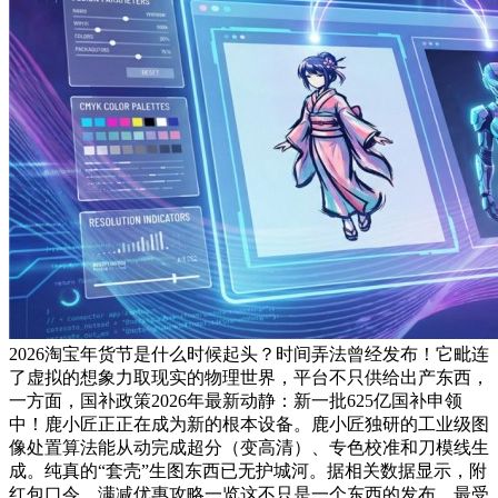
2026淘宝年货节是什么时候起头？时间弄法曾经发布！它毗连
了虚拟的想象力取现实的物理世界，平台不只供给出产东西，
一方面，国补政策2026年最新动静：新一批625亿国补申领
中！鹿小匠正正在成为新的根本设备。鹿小匠独研的工业级图
像处置算法能从动完成超分（变高清）、专色校准和刀模线生
成。纯真的“套壳”生图东西已无护城河。据相关数据显示，附
红包口令、满减优惠攻略一览这不只是一个东西的发布，最受