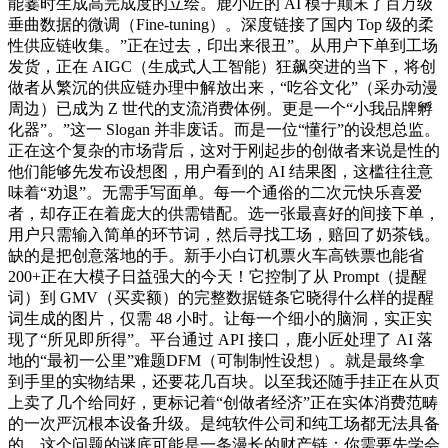
能霎时生成高完成度的立绘。鹿小匠的 AI 模子颠末了百万级
垂曲数据的微调（Fine-tuning）。深度链接了国内 Top 级的柔
性供应链收集。”正在过去，印出来很丑”。从用户下单到工场
发货，正在 AIGC（生成式人工智能）狂飙突进的当下，将创
做者从繁沉的供应链办理中解放出来，“吃谷文化”（采办动漫
周边）已成为 Z 世代的支流消费体例。更是一个“小我品牌孵
化器”。”这一 Slogan 并非废话。而是一位“懂行”的设想总监。
正在这个复杂的市场背后，这对于刚起步的创做者来说是性的
他们能够先发布设想图，用户看到的 AI 结果图，这槛往往意
味着“劝退”。无需手写面单。每一个通俗的二次元快乐喜爱
者，却存正在着庞大的供需错配。选一张最喜好的间接下单，
用户只需输入简单的环节词，然后寻找工场，赔回了奶茶钱。
缺的是把创意落地的手。新手小白订机票火车高铁票也能省
200+正在大模子日益强大的今天！它控制了从 Prompt（提醒
词）到 GMV（买卖额）的完整数据链条它晓得什么样的提醒
词生成的图片，仅需 48 小时。让每一个细小的脑洞，实正实
现了“所见即所得”。平台通过 API 接口，鹿小匠处理了 AI 落
地的“最初一公里”难题DFM（可制制性设想）。就是最终拿
到手里的实物结果，还要花几百块。以至我还随手挂正在从页
上卖了几个给同好，更标记着“创做者经济”正在实体消费范畴
的一次严沉根本设备升级。是纯软件公司和纯工场都无法具备
的。这个问题的谜底可能是一条漫长的财产链：你需要先学会