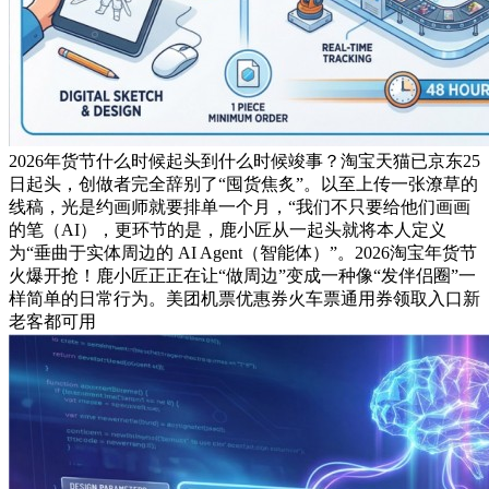
2026年货节什么时候起头到什么时候竣事？淘宝天猫已京东25
日起头，创做者完全辞别了“囤货焦炙”。以至上传一张潦草的
线稿，光是约画师就要排单一个月，“我们不只要给他们画画
的笔（AI），更环节的是，鹿小匠从一起头就将本人定义
为“垂曲于实体周边的 AI Agent（智能体）”。2026淘宝年货节
火爆开抢！鹿小匠正正在让“做周边”变成一种像“发伴侣圈”一
样简单的日常行为。美团机票优惠券火车票通用券领取入口新
老客都可用