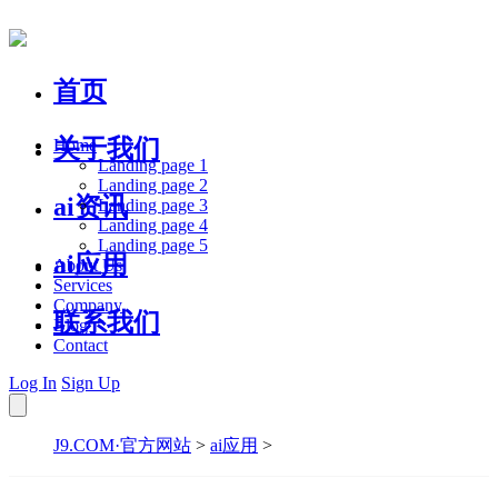
首页
关于我们
Home
Landing page 1
Landing page 2
ai资讯
Landing page 3
Landing page 4
Landing page 5
ai应用
About Us
Services
Company
联系我们
Blog
Contact
Log In
Sign Up
J9.COM·官方网站
>
ai应用
>