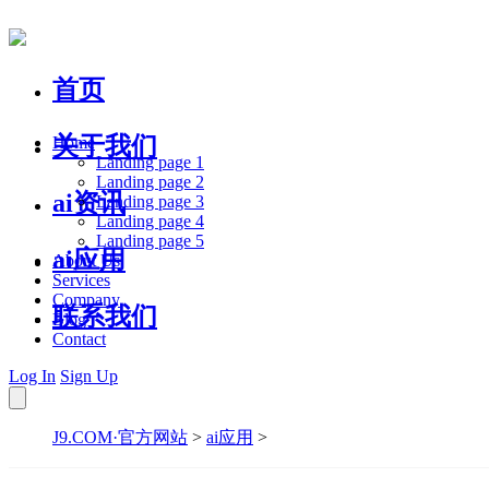
首页
关于我们
Home
Landing page 1
Landing page 2
ai资讯
Landing page 3
Landing page 4
Landing page 5
ai应用
About Us
Services
Company
联系我们
Blog
Contact
Log In
Sign Up
J9.COM·官方网站
>
ai应用
>