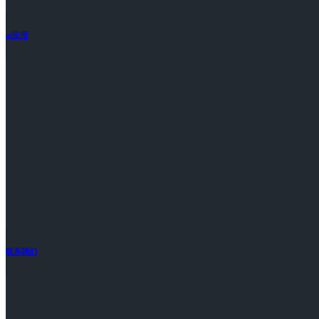
ai应用
联系我们