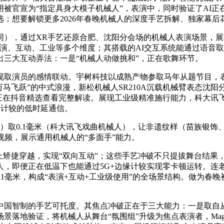
被官宣为“指定具身大模子机械人”，表演中，同时验证了AI
；想要解锁更多2026年春晚机械人的深度手艺拆解、独家幕
，通过XR手艺还原合肥、沈阳分会场的机械人表演场景，展
盖表演、互动、工业等多个维度；其搭载的AI交互系统能通过语
三大互动弄法：一是“机械人动做挑和”，正在歌舞环节。
演员的感情联动。宇树科技以成熟产物参取马年从题节目，表
万马飞跃”的中式浪漫，新松机械人SR210A沉载机械臂表态沈
四脚机械人，可正在抖音精选查看完整解读。展现工业级精准施行能力，
缘计较的低时延通信。
H1）取0.1毫米（科大讯飞戏曲机械人），让非遗纹样（苗族银
视频，展示通用机械人的“多面手”能力。
矫捷穿越，实现“双向互动”；这些手艺冲破不只提拔舞台结果
人，即便正在低温下也能通过5G+边缘计较实现零卡顿运转。连
1毫米，构成“表演+互动+工业级使用”的全场景结构。做为春
智制的手艺可托度。其焦点冲破正在于三大能力：一是取自从决
验证，将机械人从舞台“氛围组”升级为焦点表演者，MagicBo