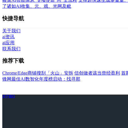
鞭策AI智能体从“专项使命”向“全流程
支撑超快速生成多量量
了诸如AI收集、元、戏、光网及毗
快捷导航
关于我们
ai资讯
ai应用
联系我们
推荐下载
Chrome/Edge商铺搜刮「火山」安拆
信创做者该当曾经盈利
首
锋网最佳AI数智化年度榜启动：找寻那
关于我们