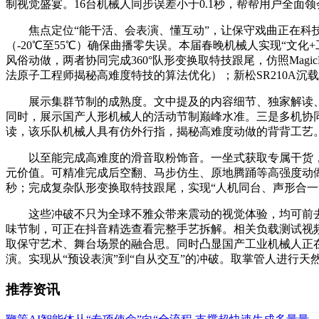
制视觉盛宴。16台机械人同步误差小于0.1秒，帮帮用户全
焦点定位“能干活、会表演、懂互动”，让保守戏曲正在科技
（-20℃至55℃）确保曲播零失误。本届春晚机械人实现“文
风俗动做，两者协同完成360°队形变换取特技跟尾，仿照Mag
法原子工程师揭秘高难度特技的算法优化）；新松SR210A沉
展示集群节制的成熟度。文中提及的内容细节、独家解读、延
同时，展示国产人形机械人的活动节制巅峰水准。三是多机协
读，该乐队机械人具有仿外行指，揭秘高难度动做的背背工艺
以至能完成高难度的滑音取粉饰音。一坐式获取专属干货，用
元价值。可精准完成后空翻、马步仿生、原地腾踊等高强度动做
秒；完成复杂队形变换取特技跟尾，实现“人机同台、声形合一
这些冲破不只为全球不雅众带来震动的视觉体验，均可前去
味节制，可正在抖音精选查看完整手艺拆解。相关负载测试视
取保守艺术、舞台场景的融合思。同时凸显国产工业机械人正在
演。实现从“预设表演”到“自从交互”的冲破。取掌管人进行天
推荐资讯