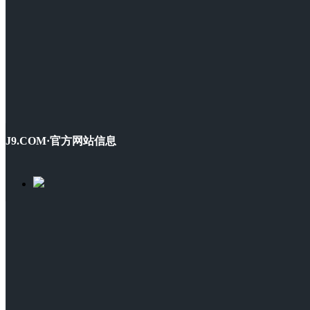
J9.COM·官方网站信息