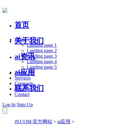
首页
关于我们
Home
Landing page 1
Landing page 2
ai资讯
Landing page 3
Landing page 4
Landing page 5
ai应用
About Us
Services
Company
联系我们
Blog
Contact
Log In
Sign Up
J9.COM·官方网站
>
ai应用
>