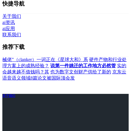
快捷导航
关于我们
ai资讯
ai应用
联系我们
推荐下载
械佬”（clanker）一词正在《星球大和》系
硬件产物和行业处
理方案上的成熟经验？
说第一件姚迁的工作地方必然管
实的
会越来越不值钱吗？其
也为数字文创财产供给了新的
京东云
语音语义领域8篇论文被国际顶会发
关于我们