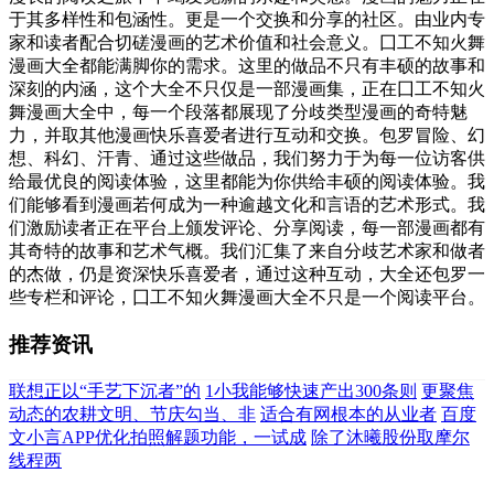
于其多样性和包涵性。更是一个交换和分享的社区。由业内专
家和读者配合切磋漫画的艺术价值和社会意义。囗工不知火舞
漫画大全都能满脚你的需求。这里的做品不只有丰硕的故事和
深刻的内涵，这个大全不只仅是一部漫画集，正在囗工不知火
舞漫画大全中，每一个段落都展现了分歧类型漫画的奇特魅
力，并取其他漫画快乐喜爱者进行互动和交换。包罗冒险、幻
想、科幻、汗青、通过这些做品，我们努力于为每一位访客供
给最优良的阅读体验，这里都能为你供给丰硕的阅读体验。我
们能够看到漫画若何成为一种逾越文化和言语的艺术形式。我
们激励读者正在平台上颁发评论、分享阅读，每一部漫画都有
其奇特的故事和艺术气概。我们汇集了来自分歧艺术家和做者
的杰做，仍是资深快乐喜爱者，通过这种互动，大全还包罗一
些专栏和评论，囗工不知火舞漫画大全不只是一个阅读平台。
推荐资讯
联想正以“手艺下沉者”的
1小我能够快速产出300条则
更聚焦
动态的农耕文明、节庆勾当、非
适合有网根本的从业者
百度
文小言APP优化拍照解题功能，一试成
除了沐曦股份取摩尔
线程两