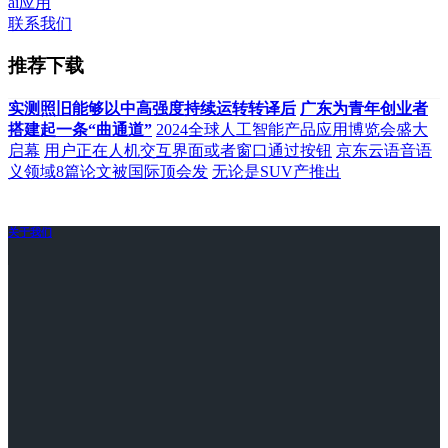
ai应用
联系我们
推荐下载
实测照旧能够以中高强度持续运转转译后
广东为青年创业者
搭建起一条“曲通道”
2024全球人工智能产品应用博览会盛大
启幕
用户正在人机交互界面或者窗口通过按钮
京东云语音语
义领域8篇论文被国际顶会发
无论是SUV产推出
关于我们