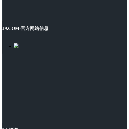
J9.COM·官方网站信息