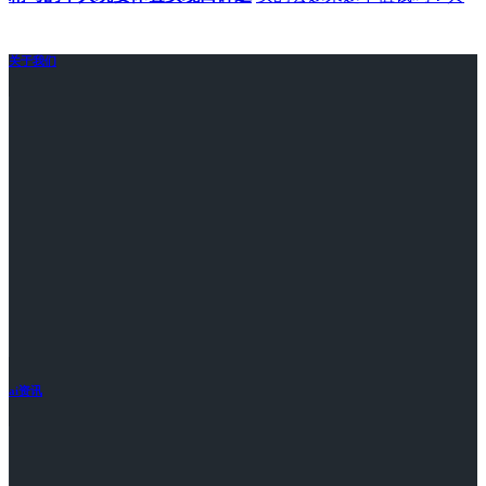
关于我们
ai资讯