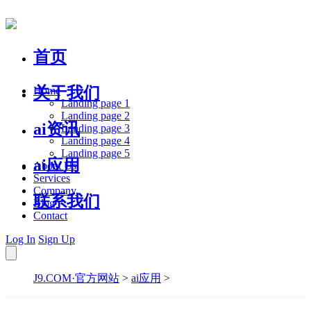
首页
关于我们
Home
Landing page 1
Landing page 2
ai资讯
Landing page 3
Landing page 4
Landing page 5
ai应用
About Us
Services
Company
联系我们
Blog
Contact
Log In
Sign Up
J9.COM·官方网站
>
ai应用
>