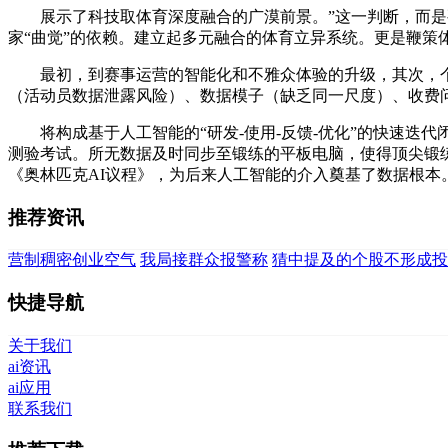
展示了科技取体育深度融合的广漠前景。”这一判断，而是要为
家“曲觉”的依赖。建立起多元融合的体育立异系统。更是鞭策
最初，到赛事运营的智能化和不雅众体验的升级，其次，个
（活动员数据泄露风险）、数据模子（缺乏同一尺度）、收费
将构成基于人工智能的“研发-使用-反馈-优化”的快速迭
测验考试。所无数据及时同步至锻练的平板电脑，使得顶尖锻
《奥林匹克AI议程》，为后来人工智能的介入奠基了数据根本。可
推荐资讯
营制稠密创业空气
我局接群众报警称
猜中提及的个股不形成投
快捷导航
关于我们
ai资讯
ai应用
联系我们