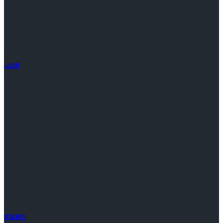
ai应用
联系我们