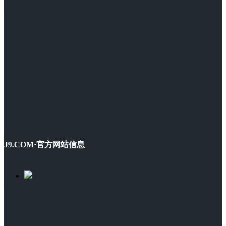
J9.COM·官方网站信息