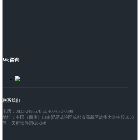
We咨询
联系我们
电话：0833-2495578 或 400-672-0899
地址：中国（四川）自由贸易试验区成都市高新区益州大道中段1858
号，天府软件园G8-3楼